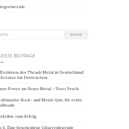
tegoriserade
rch
SUCHE
UESTE BEITRÄGE
 Evolution des Thrash Metal in Deutschland:
 Kreator bis Destruction
uen-Power im Heavy Metal – Doro Pesch
 ultimative Rock- und Metal-Quiz für echte
alheads
 Akribie zum Erfolg
n 5: Eine bescheidene Gitarrenlegende