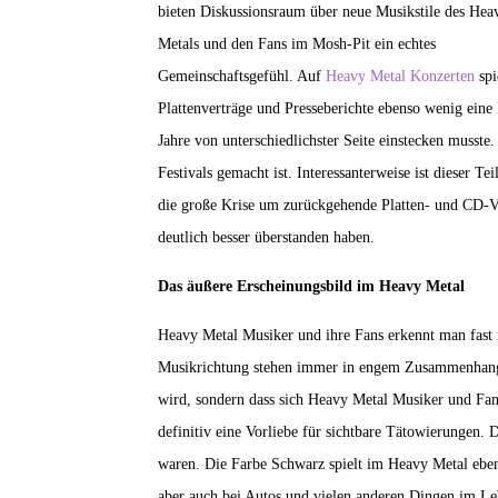
bieten Diskussionsraum über neue Musikstile des Hea
Metals und den Fans im Mosh-Pit ein echtes
Gemeinschaftsgefühl. Auf
Heavy Metal Konzerten
spi
Plattenverträge und Presseberichte ebenso wenig eine 
Jahre von unterschiedlichster Seite einstecken musste
Festivals gemacht ist. Interessanterweise ist dieser 
die große Krise um zurückgehende Platten- und CD-V
deutlich besser überstanden haben.
Das äußere Erscheinungsbild im Heavy Metal
Heavy Metal Musiker und ihre Fans erkennt man fast 
Musikrichtung stehen immer in engem Zusammenhang. D
wird, sondern dass sich Heavy Metal Musiker und Fans
definitiv eine Vorliebe für sichtbare Tätowierungen. Di
waren. Die Farbe Schwarz spielt im Heavy Metal ebenf
aber auch bei Autos und vielen anderen Dingen im Le