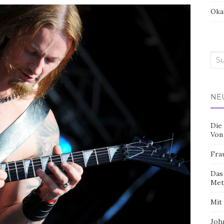
Oka
Sea
for:
NE
Die
Von
Fra
Das
Met
Mit
Joh